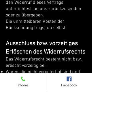
den Widerruf dieses Vertrags
unterrichtest, an uns zurückzusenden
oder zu übergeben.
Die unmittelbaren Kosten der
Rücksendung trägst du selbst.
Ausschluss bzw. vorzeitiges
Erlöschen des Widerrufsrechts
Das Widerrufsrecht besteht nicht bzw.
erlischt vorzeitig bei:
Waren, die nicht vorgefertigt sind und
für deren Herstellung eine individuelle
Auswahl oder Bestimmung durch den
Phone
Facebook
Verbraucher maßgeblich ist
versiegelten Waren, die aus Gründen
des Gesundheitsschutzes oder der
Hygiene nicht zur Rückgabe geeignet
sind, wenn ihre Versiegelung nach der
Lieferung entfernt wurde