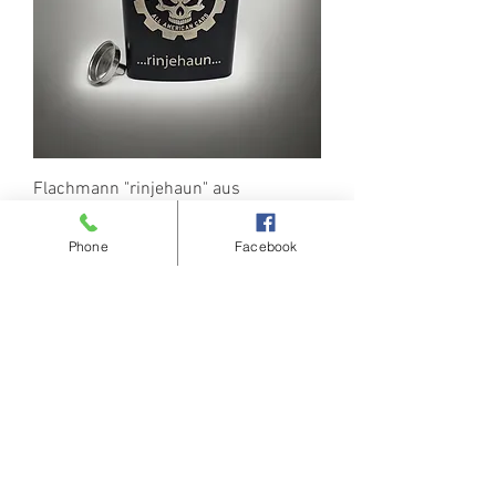
Flachmann "rinjehaun" aus
schwarzem Edelstahl
Preis
25,00 €
Phone
Facebook
5er Pack