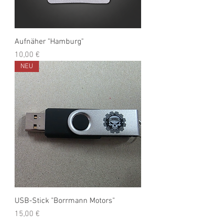
Aufnäher "Hamburg"
Preis
10,00 €
NEU
USB-Stick "Borrmann Motors"
Preis
15,00 €