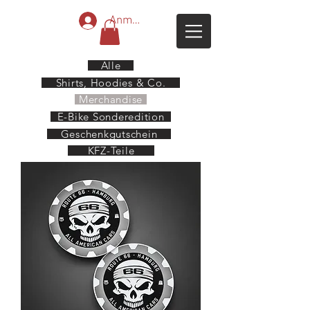
Anmelden
Alle
Shirts, Hoodies & Co.
Merchandise
E-Bike Sonderedition
Geschenkgutschein
KFZ-Teile