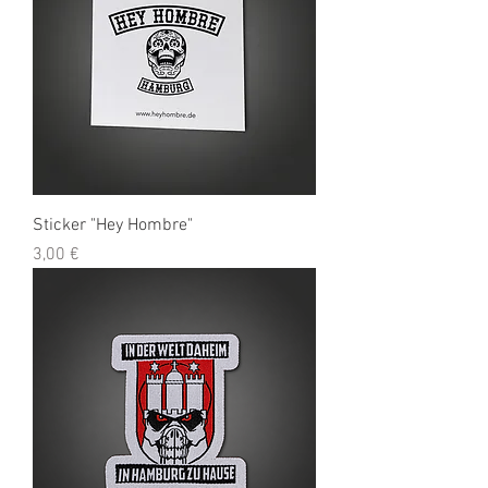
Sticker "Hey Hombre"
Preis
3,00 €