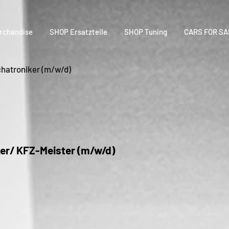
rchandise
SHOP Ersatzteile
SHOP Tuning
CARS FOR SA
hatroniker (m/w/d)
er/ KFZ-Meister (m/w/d)