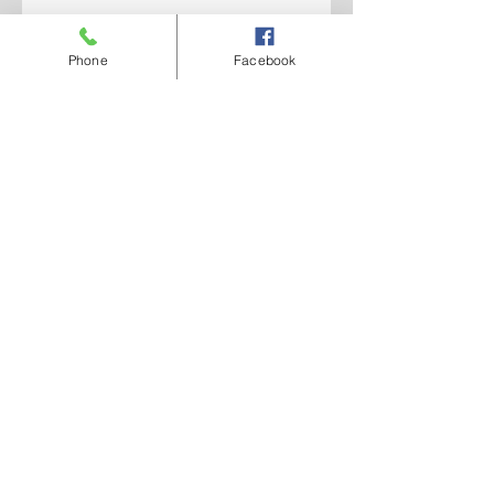
Phone
Facebook
Widerruf
AGB SHOP
AGB Fahrzeugteile
AGB Reparaturbedingungen
AGB Gebrauchtwagen
© 2022 Route 66 Klaus Borrmann Motors KG
Privacy Policy