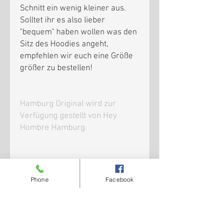
Schnitt ein wenig kleiner aus.
Solltet ihr es also lieber
"bequem" haben wollen was den
Sitz des Hoodies angeht,
empfehlen wir euch eine Größe
größer zu bestellen!
Hamburg Original wird zur
Verfügung gestellt von Hey
Hombre Hamburg.
Preise inkl. MwSt. zzgl.
Phone
Facebook
Versandkosten
Zip-Hoody unisex in schwarz, Borrmann
Material
Motors Print in weiß