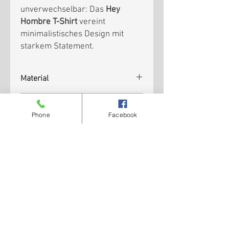
unverwechselbar: Das
Hey
Hombre T-Shirt
vereint
minimalistisches Design mit
starkem Statement.
Material
100% Baumwolle
Preise inkl. MwSt. zzgl.
Phone
Facebook
Versandkosten
Schwarzes T-Shirt mir weißem Druck
Widerruf