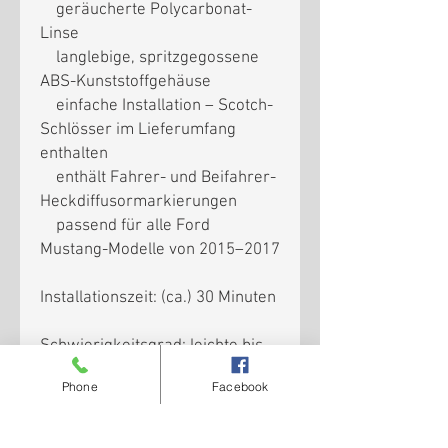
geräucherte Polycarbonat-
Linse
langlebige, spritzgegossene
ABS-Kunststoffgehäuse
einfache Installation – Scotch-
Schlösser im Lieferumfang
enthalten
enthält Fahrer- und Beifahrer-
Heckdiffusormarkierungen
passend für alle Ford
Mustang-Modelle von 2015–2017
Installationszeit: (ca.) 30 Minuten
Schwierigkeitsgrad: leichte bis
mittlere mechanische
Phone
Facebook
Fähigkeiten erforderlich.