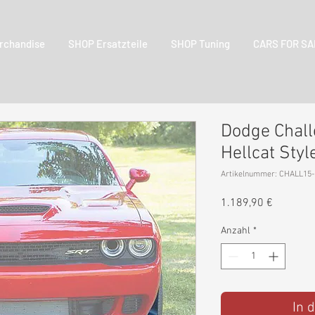
rchandise
SHOP Ersatzteile
SHOP Tuning
CARS FOR SA
Dodge Chall
Hellcat Styl
Artikelnummer: CHALL15
Preis
1.189,90 €
Anzahl
*
In 