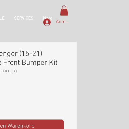
LE
SERVICES
More
Anmelden
enger (15-21)
e Front Bumper Kit
-FBHELLCAT
den Warenkorb