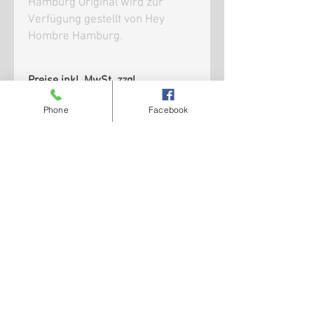
Hamburg Original wird zur
Verfügung gestellt von Hey
Hombre Hamburg.
Preise inkl. MwSt. zzgl.
Versandkosten
Phone
Facebook
Basecap schwarz, Print/ Stickerei in
weiß, Größe uni
Widerruf
AGB SHOP
AGB Fahrzeugteile