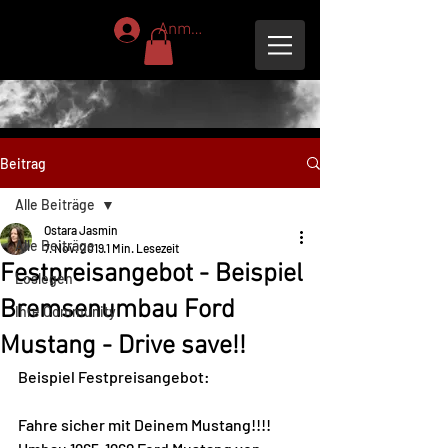
Anmelden
Beitrag
Alle Beiträge
Ostara Jasmin
Alle Beiträge
7. Nov. 2019
1 Min. Lesezeit
Festpreisangebot - Beispiel
Loslegen
Bremsenumbau Ford
Ihre Community
Mustang - Drive save!!
Beispiel Festpreisangebot:
Fahre sicher mit Deinem Mustang!!!!