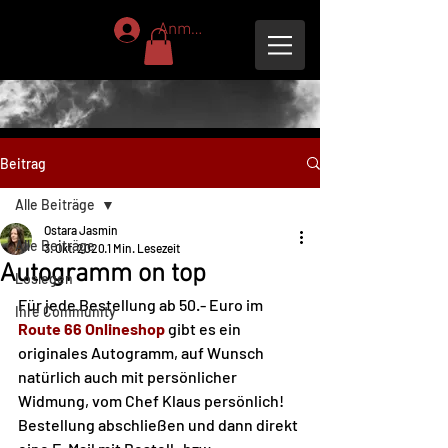
Anmelden
Beitrag
Alle Beiträge
Ostara Jasmin
Alle Beiträge
3. Okt. 2020
1 Min. Lesezeit
Autogramm on top
Loslegen
Für jede Bestellung ab 50.- Euro im 
Ihre Community
Route 66 Onlineshop
 gibt es ein 
originales Autogramm, auf Wunsch 
natürlich auch mit persönlicher 
Widmung, vom Chef Klaus persönlich!
Bestellung abschließen und dann direkt 