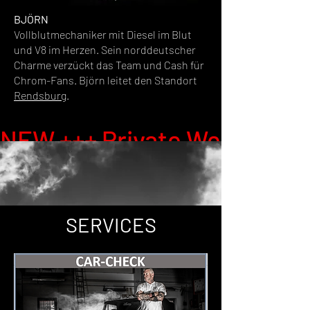
BJÖRN
Vollblutmechaniker mit Diesel im Blut
und V8 im Herzen. Sein norddeutscher
Charme verzückt das Team und Cash für
Chrom-Fans. Björn leitet den Standort
Rendsburg
.
NEW +++ Private Werkstattf
SERVICES