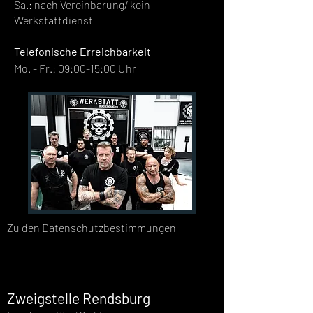
Sa.: nach Vereinbarung/ kein
Werkstattdienst
Telefonische Erreichbarkeit
Mo. - Fr.: 09:00-15:00 Uhr
MICHEL SCHMIDT
DER Experte in Sachen Ersatzteile, er
wird auch gern Ersatzteilwiki auf zwei
Beinen genannt. Seit 40 Jahren
Zu den
Datenschutzbestimmungen
Spezialist für Autoteile.
Zweigstelle Rendsburg