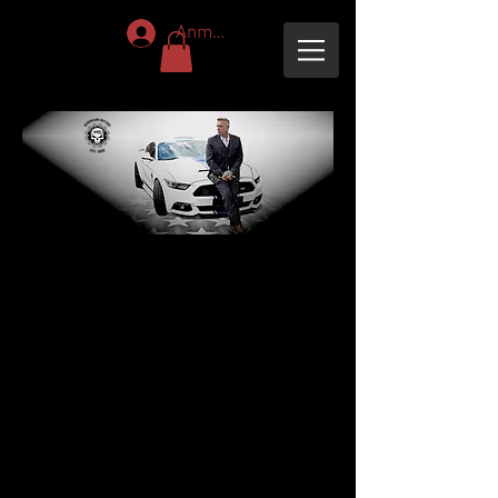
Anmelden
Big Day. Big Car. Big Style.
1965 Ford Galaxie Cabrio mit
Fahrer für euren
besonderen Tag. Anfrage