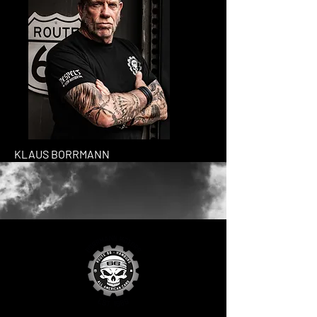
KLAUS BORRMANN
Chef vom Ganzen und bekannt aus
Cash für Chrom
Route66 Hamburg
Dein Spezialist für US-Cars,
Classic Cars, Oldtimer, Youngtimer
und Neuwagen
Route 66 in Hamburg ist der erfolgreiche